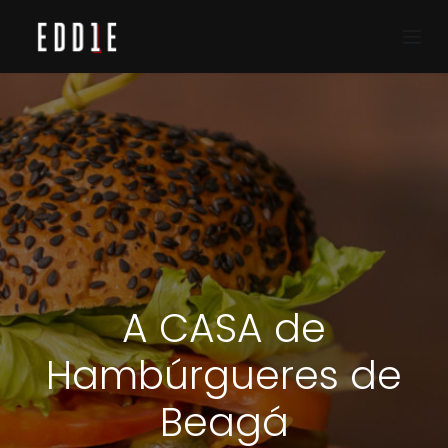
Pular para o conteúdo
A CASA de
Hambúrgueres de
Beagá