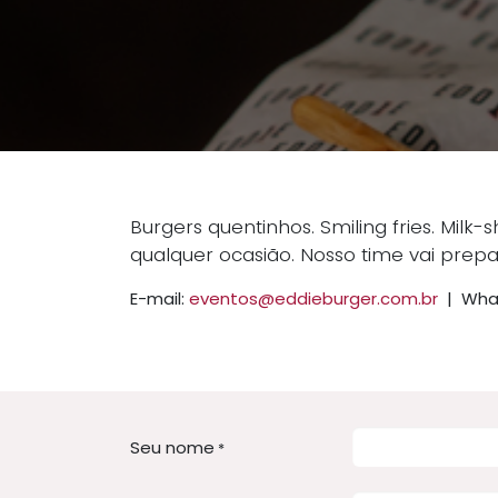
Burgers quentinhos. Smiling fries. Milk
qualquer ocasião. Nosso time vai prep
E-mail:
eventos@eddieburger.com.br
| Wha
Seu nome
*