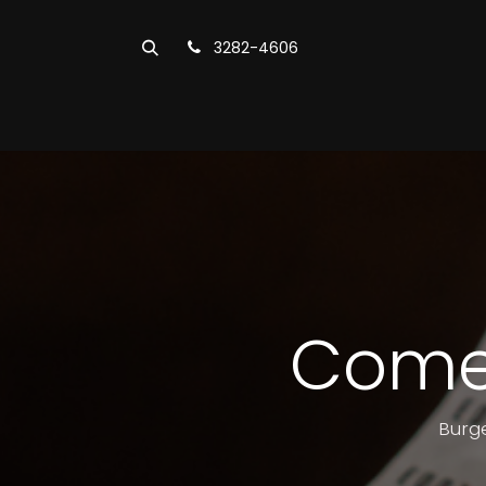
Pular para o conteúdo
3282-4606
Cardápio
Unidades
Deliver
Come
Burge