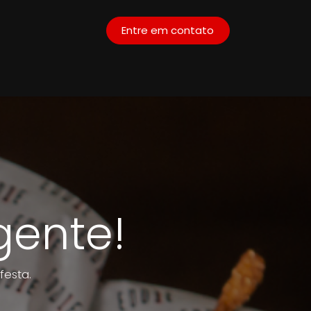
Entre em contato
Pioneiros de Beagá
Telefones
ente!
festa.