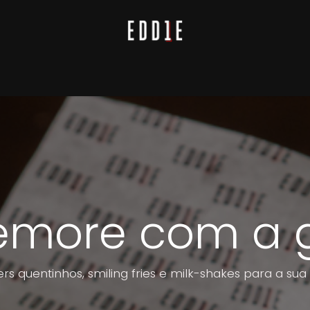
y
Comemore com a Gente
Revista do Eddie
more com a g
rs quentinhos, smiling fries e milk-shakes para a sua 