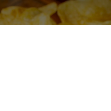
Eddie da Vez – Maio –
Hot Dog Trufado
O EDDIE da VEZ não é mais um lançamento. É UM
MOTIVO PRA VOCÊ VOLTAR! A cada 2 meses o
EDDIE inova trazendo um delícia para ficar no
cardápio por tempo limitado.