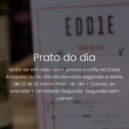
Prato do dia
Sinta-se em casa com pratos comfy na Casa
Amarela ou no Vila da SerraDe segunda a sexta,
de 12 as 15 horas Prato do dia + Salada de
entrada + Limonada Segunda: Segunda sem
carne!