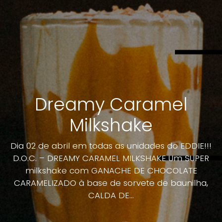
Dreamy Caramel
Milkshake
Dia 02 de abril em todas as unidades do EDDIE!!!
D.O.C. – DREAMY CARAMEL MILKSHAKE Um SUPER
milkshake com GANACHE DE CHOCOLATE
CARAMELIZADO à base de sorvete de baunilha,
CALDA DE...