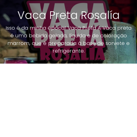
Vaca Preta Rosalía
Isso é da minha época! Vaca Preta A Vaca preta
é uma bebida gelada, líquida e de coloração
marrom, que é preparada à base de sorvete e
refrigerante.